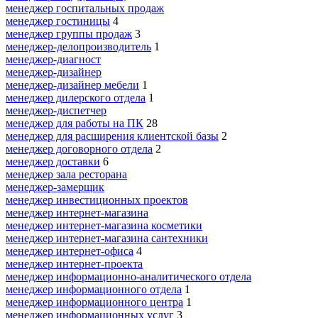
менеджер госпитальных продаж
менеджер гостиницы
4
менеджер группы продаж
3
менеджер-делопроизводитель
1
менеджер-диагност
менеджер-дизайнер
менеджер-дизайнер мебели
1
менеджер дилерского отдела
1
менеджер-диспетчер
менеджер для работы на ПК
28
менеджер для расширения клиентской базы
2
менеджер договорного отдела
2
менеджер доставки
6
менеджер зала ресторана
менеджер-замерщик
менеджер инвестиционных проектов
менеджер интернет-магазина
менеджер интернет-магазина косметики
менеджер интернет-магазина сантехники
менеджер интернет-офиса
4
менеджер интернет-проекта
менеджер информационно-аналитического отдела
менеджер информационного отдела
1
менеджер информационного центра
1
менеджер информационных услуг
3