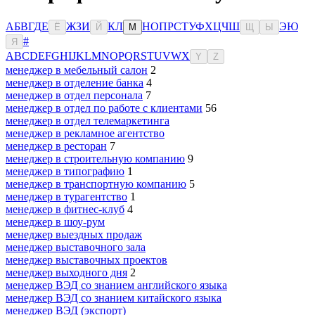
А
Б
В
Г
Д
Е
Ж
З
И
К
Л
Н
О
П
Р
С
Т
У
Ф
Х
Ц
Ч
Ш
Э
Ю
Ё
Й
М
Щ
Ы
#
Я
A
B
C
D
E
F
G
H
I
J
K
L
M
N
O
P
Q
R
S
T
U
V
W
X
Y
Z
менеджер в мебельный салон
2
менеджер в отделение банка
4
менеджер в отдел персонала
7
менеджер в отдел по работе с клиентами
56
менеджер в отдел телемаркетинга
менеджер в рекламное агентство
менеджер в ресторан
7
менеджер в строительную компанию
9
менеджер в типографию
1
менеджер в транспортную компанию
5
менеджер в турагентство
1
менеджер в фитнес-клуб
4
менеджер в шоу-рум
менеджер выездных продаж
менеджер выставочного зала
менеджер выставочных проектов
менеджер выходного дня
2
менеджер ВЭД со знанием английского языка
менеджер ВЭД со знанием китайского языка
менеджер ВЭД (экспорт)