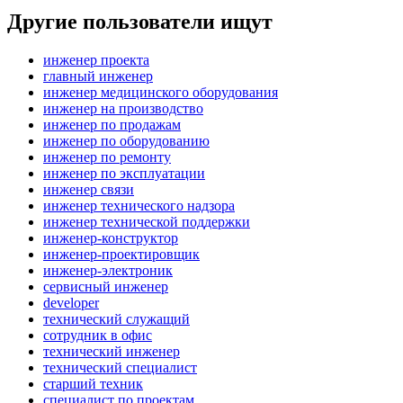
Другие пользователи ищут
инженер проекта
главный инженер
инженер медицинского оборудования
инженер на производство
инженер по продажам
инженер по оборудованию
инженер по ремонту
инженер по эксплуатации
инженер связи
инженер технического надзора
инженер технической поддержки
инженер-конструктор
инженер-проектировщик
инженер-электроник
сервисный инженер
developer
технический служащий
сотрудник в офис
технический инженер
технический специалист
старший техник
специалист по проектам