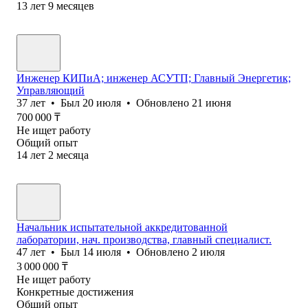
13
лет
9
месяцев
Инженер КИПиА; инженер АСУТП; Главный Энергетик;
Управляющий
37
лет
•
Был
20 июля
•
Обновлено
21 июня
700 000
₸
Не ищет работу
Общий опыт
14
лет
2
месяца
Начальник испытательной аккредитованной
лаборатории, нач. производства, главный специалист.
47
лет
•
Был
14 июля
•
Обновлено
2 июля
3 000 000
₸
Не ищет работу
Конкретные достижения
Общий опыт