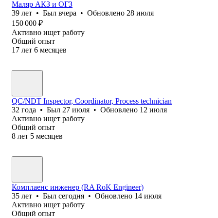
Маляр АКЗ и ОГЗ
39
лет
•
Был
вчера
•
Обновлено
28 июля
150 000
₽
Активно ищет работу
Общий опыт
17
лет
6
месяцев
QC/NDT Inspector, Coordinator, Process technician
32
года
•
Был
27 июля
•
Обновлено
12 июля
Активно ищет работу
Общий опыт
8
лет
5
месяцев
Комплаенс инженер (RA RoK Engineer)
35
лет
•
Был
сегодня
•
Обновлено
14 июля
Активно ищет работу
Общий опыт