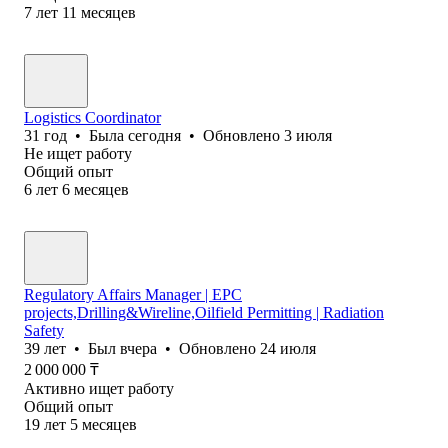
7
лет
11
месяцев
Logistics Coordinator
31
год
•
Была
сегодня
•
Обновлено
3 июля
Не ищет работу
Общий опыт
6
лет
6
месяцев
Regulatory Affairs Manager | EPC
projects,Drilling&Wireline,Oilfield Permitting | Radiation
Safety
39
лет
•
Был
вчера
•
Обновлено
24 июля
2 000 000
₸
Активно ищет работу
Общий опыт
19
лет
5
месяцев