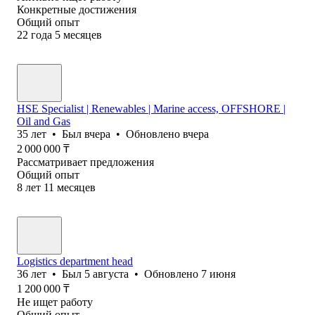
Конкретные достижения
Общий опыт
22
года
5
месяцев
HSE Specialist | Renewables | Marine access, OFFSHORE |
Oil and Gas
35
лет
•
Был
вчера
•
Обновлено
вчера
2 000 000
₸
Рассматривает предложения
Общий опыт
8
лет
11
месяцев
Logistics department head
36
лет
•
Был
5 августа
•
Обновлено
7 июня
1 200 000
₸
Не ищет работу
Общий опыт