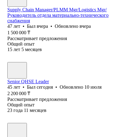
Supply Chain Manager/PLMM Mgr/Logistics Mgr/
Руководитель отдела материально-технического
снабжения
47
лет
•
Был
вчера
•
Обновлено
вчера
1 500 000
₸
Рассматривает предложения
Общий опыт
15
лет
5
месяцев
Senior QHSE Leader
45
лет
•
Был
сегодня
•
Обновлено
10 июля
2 200 000
₸
Рассматривает предложения
Общий опыт
23
года
11
месяцев