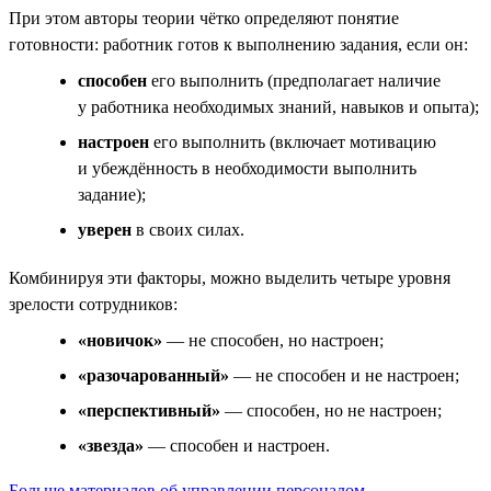
При этом авторы теории чётко определяют понятие
готовности: работник готов к выполнению задания, если он:
способен
его выполнить (предполагает наличие
у работника необ­ходимых знаний, навыков и опыта);
настроен
его выполнить (включает мотивацию
и убеждённость в необхо­димости выполнить
задание);
уверен
в своих силах.
Комбинируя эти факторы, можно выделить четыре уровня
зрелости сотрудников:
«новичок»
— не способен, но настроен;
«разочарованный»
— не способен и не настроен;
«перспективный»
— способен, но не настроен;
«звезда»
— способен и настроен.
Больше материалов об управлении персоналом