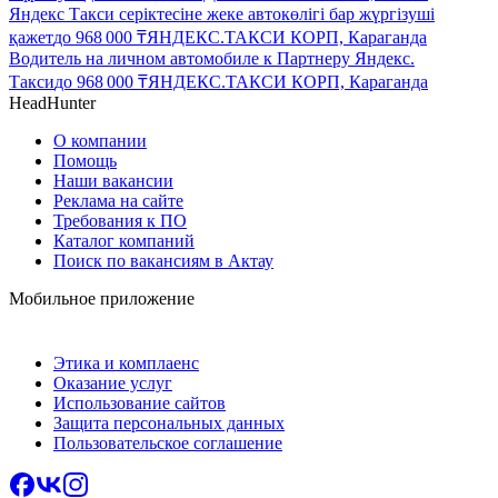
Яндекс Такси серіктесіне жеке автокөлігі бар жүргізуші
қажет
до
968 000
₸
ЯНДЕКС.ТАКСИ КОРП, Караганда
Водитель на личном автомобиле к Партнеру Яндекс.
Такси
до
968 000
₸
ЯНДЕКС.ТАКСИ КОРП, Караганда
HeadHunter
О компании
Помощь
Наши вакансии
Реклама на сайте
Требования к ПО
Каталог компаний
Поиск по вакансиям в Актау
Мобильное приложение
Этика и комплаенс
Оказание услуг
Использование сайтов
Защита персональных данных
Пользовательское соглашение