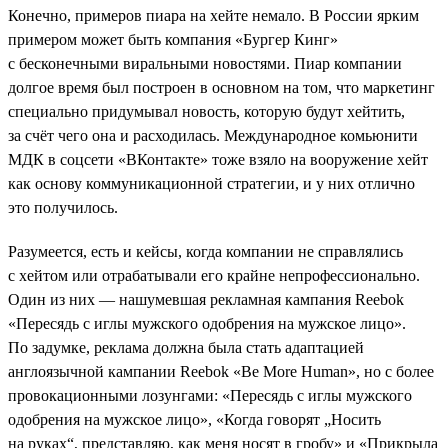
Конечно, примеров пиара на хейте немало. В России ярким
примером может быть компания «Бургер Кинг»
с бесконечными виральными новостями. Пиар компании
долгое время был построен в основном на том, что маркетинг
специально придумывал новость, которую будут хейтить,
за счёт чего она и расходилась. Международное комьюнити
МДК в соцсети «ВКонтакте» тоже взяло на вооружение хейт
как основу коммуникационной стратегии, и у них отлично
это получилось.
Разумеется, есть и кейсы, когда компании не справлялись
с хейтом или отрабатывали его крайне непрофессионально.
Один из них — нашумевшая рекламная кампания Reebok
«Пересядь с иглы мужского одобрения на мужское лицо».
По задумке, реклама должна была стать адаптацией
англоязычной кампании Reebok «Be More Human», но с более
провокационными лозунгами: «Пересядь с иглы мужского
одобрения на мужское лицо», «Когда говорят „Носить
на руках“, представляю, как меня носят в гробу» и «Прикрыла